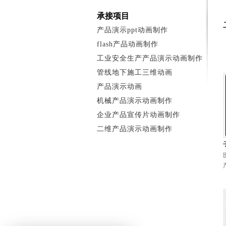
承接项目
产品演示ppt动画制作
flash产品动画制作
工业安全生产产品演示动画制作
管线地下施工三维动画
产品演示动画
机械产品演示动画制作
企业产品宣传片动画制作
二维产品演示动画制作