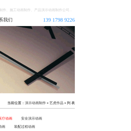
作、施工动画制作、产品演示动画制作公司...
139 1798 9226
系我们
当前位置：
演示动画制作
»
艺虎作品
» 列 表
医疗动画
安全演示动画
动画
装配过程动画