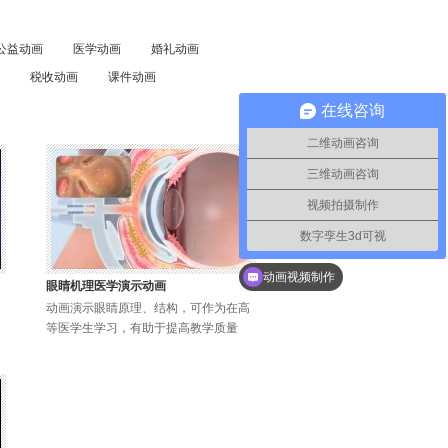
公益动画
医学动画
婚礼动画
税收动画
课件动画
在线咨询
二维动画咨询
三维动画咨询
视频拍摄制作
数字孪生3d可视
动画视频制作
眼睛机理医学演示动画
动画演示眼睛原理、结构，可作为在高
等医学生学习，有助于提高教学质量