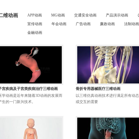
二维动画
APP动画
MG动画
交通安全动画
产品演示动画
宣传动画
年会动画
广告动画
廉政动画
法制动画
金融动画
子宫疾病及子宫类疾病治疗三维动画
骨折专用器械医疗三维动画
医学动画是近年来随着3D动画的发展而
以三维仿真动画技术进行满足所有动态
产生的一门新兴技术。
或交互的需要