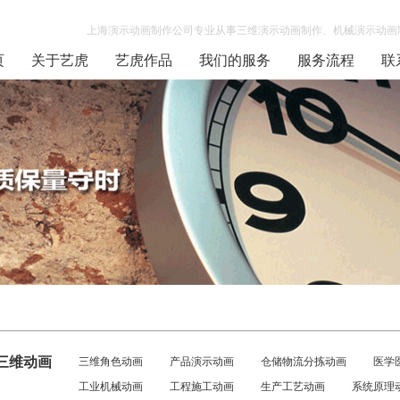
上海演示动画制作公司专业从事三维演示动画制作、机械演示动画制
页
关于艺虎
艺虎作品
我们的服务
服务流程
联
三维动画
三维角色动画
产品演示动画
仓储物流分拣动画
医学
工业机械动画
工程施工动画
生产工艺动画
系统原理