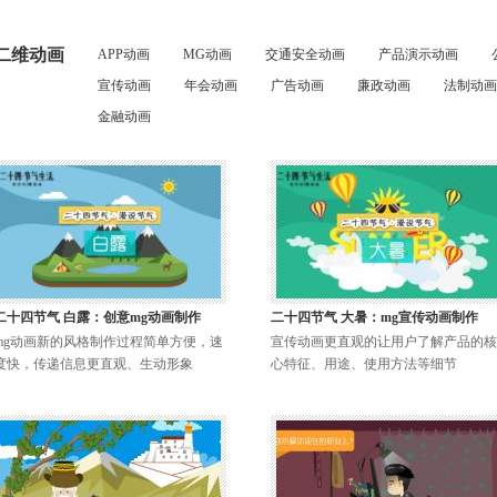
二维动画
APP动画
MG动画
交通安全动画
产品演示动画
宣传动画
年会动画
广告动画
廉政动画
法制动画
金融动画
二十四节气 白露：创意mg动画制作
二十四节气 大暑：mg宣传动画制作
mg动画新的风格制作过程简单方便，速
宣传动画更直观的让用户了解产品的核
度快，传递信息更直观、生动形象
心特征、用途、使用方法等细节