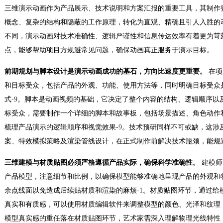
三维演示动画作为产品展示、技术说明和方案汇报的重要工具，其制作
概念、复杂的结构和隐蔽的工作原理，转化为直观、精确且引人入胜的
不同，演示动画对技术准确性、逻辑严谨性和信息传达效率有着更为苛
点，能够帮助项目方规避常见问题，确保动画真正服务于演示目标。
前期规划与脚本设计是演示动画成功的基石，方向比速度更重要。
在项
和目标受众，包括产品的外观、功能、使用方法等，同时明确目标受众
式
-9
。脚本是动画视频的基础，它决定了整个内容的结构、逻辑顺序以
标受众，需要制作一个详细的脚本和故事板，包括场景描述、角色动作
梳理产品演示的逻辑顺序和视觉效果
-9
。技术预研同样不可或缺，这涉
案、特效模拟策略及渲染管线设计，在正式制作前解决技术瓶颈，能规
三维建模与材质贴图必须严格遵循产品实际，确保科学准确性。
建模师
产品模型，注意细节和比例，以确保模型能够准确地呈现产品的外观和
余点线面以免造成后续贴材质和渲染的麻烦
-1
。材质贴图环节，通过给
真实和有质感，可以使用材质编辑软件来调整模型的颜色、光泽和纹理
模型真实感的重任落在材质贴图环节，艺术家需深入理解物理光线特性