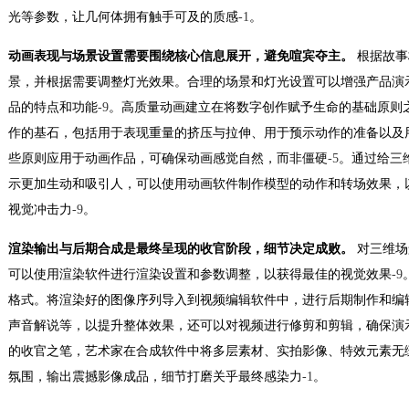
光等参数，让几何体拥有触手可及的质感
-1
。
动画表现与场景设置需要围绕核心信息展开，避免喧宾夺主。
根据故事
景，并根据需要调整灯光效果。合理的场景和灯光设置可以增强产品演
品的特点和功能
-9
。高质量动画建立在将数字创作赋予生命的基础原则
作的基石，包括用于表现重量的挤压与拉伸、用于预示动作的准备以及
些原则应用于动画作品，可确保动画感觉自然，而非僵硬
-5
。通过给三
示更加生动和吸引人，可以使用动画软件制作模型的动作和转场效果，
视觉冲击力
-9
。
渲染输出与后期合成是最终呈现的收官阶段，细节决定成败。
对三维场
可以使用渲染软件进行渲染设置和参数调整，以获得最佳的视觉效果
-9
格式。将渲染好的图像序列导入到视频编辑软件中，进行后期制作和编
声音解说等，以提升整体效果，还可以对视频进行修剪和剪辑，确保演
的收官之笔，艺术家在合成软件中将多层素材、实拍影像、特效元素无
氛围，输出震撼影像成品，细节打磨关乎最终感染力
-1
。