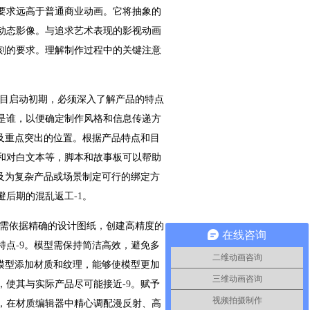
要求远高于普通商业动画。它将抽象的
动态影像。与追求艺术表现的影视动画
刻的要求。理解制作过程中的关键注意
目启动初期，必须深入了解产品的特点
是谁，以便确定制作风格和信息传递方
及重点突出的位置。根据产品特点和目
和对白文本等，脚本和故事板可以帮助
及为复杂产品或场景制定可行的绑定方
避后期的混乱返工
-1
。
需依据精确的设计图纸，创建高精度的
在线咨询
特点
-9
。模型需保持简洁高效，避免多
二维动画咨询
模型添加材质和纹理，能够使模型更加
三维动画咨询
，使其与实际产品尽可能接近
-9
。赋予
视频拍摄制作
，在材质编辑器中精心调配漫反射、高