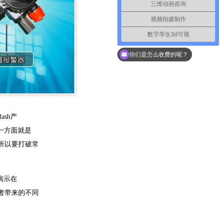
三维动画咨询
视频拍摄制作
数字孪生3d可视
你们是怎么收费的呢？
sh产
一方面就是
所以要打破常
演示在
者带来的不同