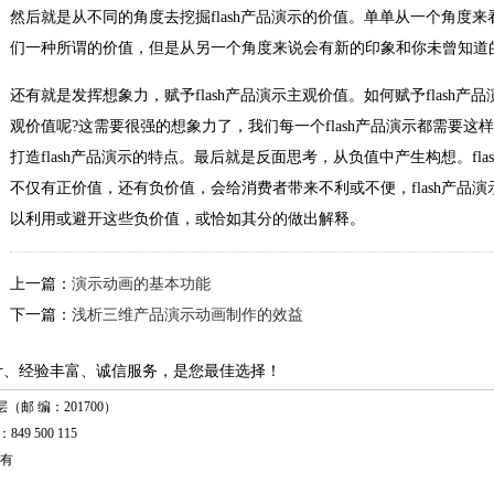
然后就是从不同的角度去挖掘flash产品演示的价值。单单从一个角度来
们一种所谓的价值，但是从另一个角度来说会有新的印象和你未曾知道
还有就是发挥想象力，赋予flash产品演示主观价值。如何赋予flash产品
观价值呢?这需要很强的想象力了，我们每一个flash产品演示都需要这
打造flash产品演示的特点。最后就是反面思考，从负值中产生构想。fla
不仅有正价值，还有负价值，会给消费者带来不利或不便，flash产品演
以利用或避开这些负价值，或恰如其分的做出解释。
上一篇：
演示动画的基本功能
下一篇：
浅析三维产品演示动画制作的效益
计、经验丰富、诚信服务，是您最佳选择！
（邮 编：201700）
849 500 115
有