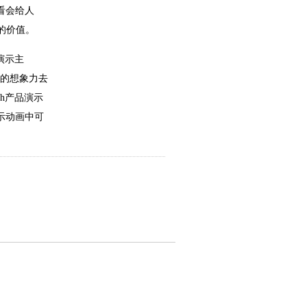
看会给人
的价值。
演示主
样的想象力去
sh产品演示
示动画中可