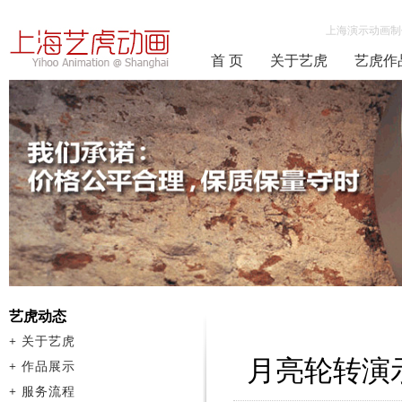
上海演示动画制
首 页
关于艺虎
艺虎作
艺虎动态
+
关于艺虎
月亮轮转演
+
作品展示
+
服务流程